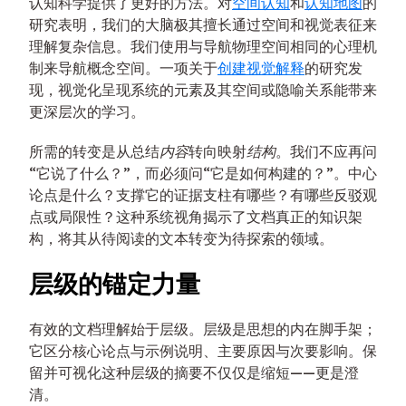
认知科学提供了更好的方法。对
空间认知
和
认知地图
的
研究表明，我们的大脑极其擅长通过空间和视觉表征来
理解复杂信息。我们使用与导航物理空间相同的心理机
制来导航概念空间。一项关于
创建视觉解释
的研究发
现，视觉化呈现系统的元素及其空间或隐喻关系能带来
更深层次的学习。
所需的转变是从总结
内容
转向映射
结构
。我们不应再问
“它说了什么？”，而必须问“它是如何构建的？”。中心
论点是什么？支撑它的证据支柱有哪些？有哪些反驳观
点或局限性？这种系统视角揭示了文档真正的知识架
构，将其从待阅读的文本转变为待探索的领域。
层级的锚定力量
有效的文档理解始于层级。层级是思想的内在脚手架；
它区分核心论点与示例说明、主要原因与次要影响。保
留并可视化这种层级的摘要不仅仅是缩短——更是澄
清。