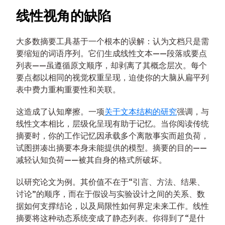
线性视角的缺陷
大多数摘要工具基于一个根本的误解：认为文档只是需
要缩短的词语序列。它们生成线性文本——段落或要点
列表——虽遵循原文顺序，却剥离了其概念层次。每个
要点都以相同的视觉权重呈现，迫使你的大脑从扁平列
表中费力重构重要性和关联。
这造成了认知摩擦。一项
关于文本结构的研究
强调，与
线性文本相比，层级化呈现有助于记忆。当你阅读传统
摘要时，你的工作记忆因承载多个离散事实而超负荷，
试图拼凑出摘要本身未能提供的模型。摘要的目的——
减轻认知负荷——被其自身的格式所破坏。
以研究论文为例。其价值不在于“引言、方法、结果、
讨论”的顺序，而在于假设与实验设计之间的关系、数
据如何支撑结论，以及局限性如何界定未来工作。线性
摘要将这种动态系统变成了静态列表。你得到了“是什