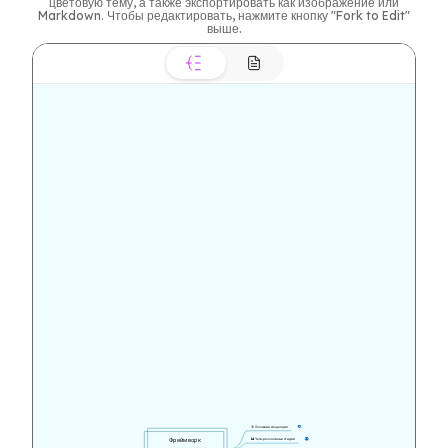
цветовую тему, а также экспортировать как изображение или
Markdown. Чтобы редактировать, нажмите кнопку "Fork to Edit"
выше.
🎯 Основная концепция
8
Фреймворк 
📊 Четыре основные стадии
20