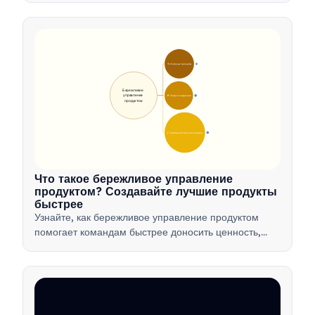
принятия решений, чтобы оптимизировать рабочие
процессы и стимулировать инновации в продуктах.
🎯 Основные принципы
9
Бережливое 
управление 
🛠️ Процесс внедрения
12
продуктом
💡 Преимущества и инструменты
17
Что такое бережливое управление
продуктом? Создавайте лучшие продукты
быстрее
Узнайте, как бережливое управление продуктом
помогает командам быстрее доносить ценность,
минимизируя потери, используя обратную связь от
клиентов и фокусируясь на самом важном.