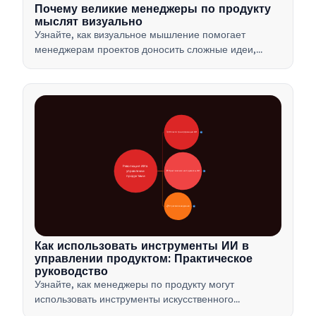
Почему великие менеджеры по продукту
мыслят визуально
Узнайте, как визуальное мышление помогает
менеджерам проектов доносить сложные идеи,
принимать решения быстрее и согласовывать
интересы заинтересованных сторон с помощью
таких методов, как ментальные карты и продуктовые
деревья.
🚀 Области трансформации ИИ
28
Революция ИИ в 
управлении 
🛠️ Практические инструменты ИИ
31
продуктами
📋 Стратегия внедрения
33
Как использовать инструменты ИИ в
управлении продуктом: Практическое
руководство
Узнайте, как менеджеры по продукту могут
использовать инструменты искусственного
интеллекта для анализа данных, автоматизации и