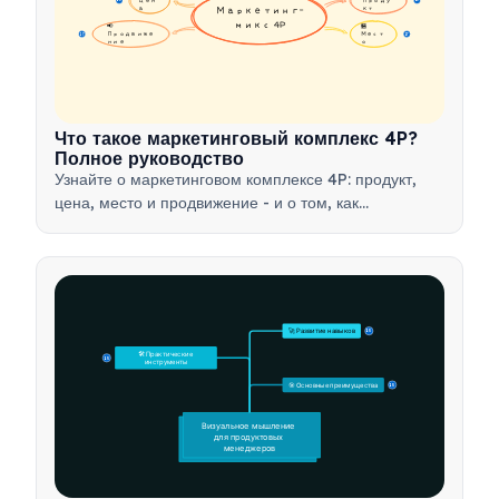
16
16
а
Маркетинг-
кт
микс 4P
📢 
🏪 
Продвиже
Мест
17
17
ние
о
Что такое маркетинговый комплекс 4P?
Полное руководство
Узнайте о маркетинговом комплексе 4P: продукт,
цена, место и продвижение - и о том, как
использовать этот стратегический инструмент для
разработки эффективных маркетинговых стратегий.
🚀 Развитие навыков
15
🛠️ Практические 
15
инструменты
🎯 Основные преимущества
15
Визуальное мышление 
для продуктовых 
менеджеров