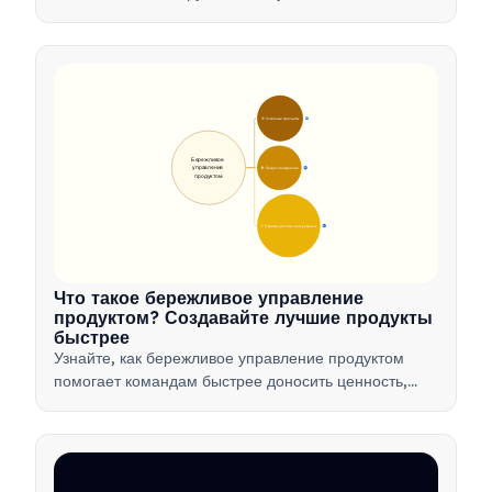
интеллекта для анализа данных, автоматизации и
принятия решений, чтобы оптимизировать рабочие
процессы и стимулировать инновации в продуктах.
🎯 Основные принципы
9
Бережливое 
управление 
🛠️ Процесс внедрения
12
продуктом
💡 Преимущества и инструменты
17
Что такое бережливое управление
продуктом? Создавайте лучшие продукты
быстрее
Узнайте, как бережливое управление продуктом
помогает командам быстрее доносить ценность,
минимизируя потери, используя обратную связь от
клиентов и фокусируясь на самом важном.