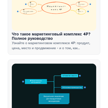
💰 
📦 
Цен
Проду
16
16
а
Маркетинг-
кт
микс 4P
📢 
🏪 
Продвиже
Мест
17
17
ние
о
Что такое маркетинговый комплекс 4P?
Полное руководство
Узнайте о маркетинговом комплексе 4P: продукт,
цена, место и продвижение - и о том, как
использовать этот стратегический инструмент для
разработки эффективных маркетинговых стратегий.
🚀 Развитие навыков
15
🛠️ Практические 
15
инструменты
🎯 Основные преимущества
15
Визуальное мышление 
для продуктовых 
менеджеров