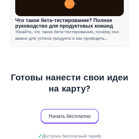
📋 Процесс и типы
20
Что такое бета-тестирование? Полное
руководство для продуктовых команд
Узнайте, что такое бета-тестирование, почему оно
важно для успеха продукта и как проводить
эффективные бета-тесты для проверки вашего
продукта перед запуском.
Готовы нанести свои идеи
на карту?
Начать бесплатно
Доступен бесплатный тариф