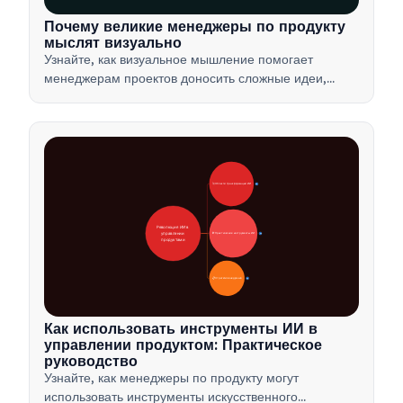
Почему великие менеджеры по продукту
мыслят визуально
Узнайте, как визуальное мышление помогает
менеджерам проектов доносить сложные идеи,
принимать решения быстрее и согласовывать
интересы заинтересованных сторон с помощью
таких методов, как ментальные карты и продуктовые
деревья.
🚀 Области трансформации ИИ
28
Революция ИИ в 
управлении 
🛠️ Практические инструменты ИИ
31
продуктами
📋 Стратегия внедрения
33
Как использовать инструменты ИИ в
управлении продуктом: Практическое
руководство
Узнайте, как менеджеры по продукту могут
использовать инструменты искусственного