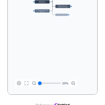
🌟 Ключевые 
16
Преимущества
🔍 Характеристики 
18
Эффективных Метрик
💡 Примеры из Реальной 
12
Практики
🛠️ Процесс Внедрения
15
25
%