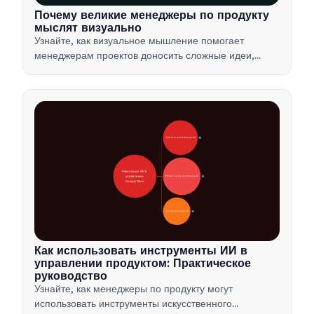
Почему великие менеджеры по продукту
мыслят визуально
Узнайте, как визуальное мышление помогает
менеджерам проектов доносить сложные идеи,
принимать решения быстрее и согласовывать
интересы заинтересованных сторон с помощью
таких методов, как ментальные карты и продуктовые
деревья.
🚀 Области трансформации ИИ
28
Революция ИИ в 
управлении 
🛠️ Практические инструменты ИИ
31
продуктами
📋 Стратегия внедрения
33
Как использовать инструменты ИИ в
управлении продуктом: Практическое
руководство
Узнайте, как менеджеры по продукту могут
использовать инструменты искусственного