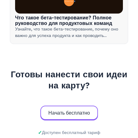
📋 Процесс и типы
20
Что такое бета-тестирование? Полное
руководство для продуктовых команд
Узнайте, что такое бета-тестирование, почему оно
важно для успеха продукта и как проводить
эффективные бета-тесты для проверки вашего
продукта перед запуском.
Готовы нанести свои идеи
на карту?
Начать бесплатно
Доступен бесплатный тариф