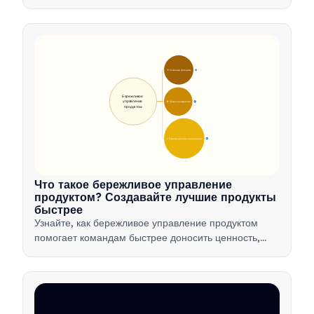
интеллекта для анализа данных, автоматизации и
принятия решений, чтобы оптимизировать рабочие
процессы и стимулировать инновации в продуктах.
🎯 Основные принципы
9
Бережливое 
управление 
🛠️ Процесс внедрения
12
продуктом
💡 Преимущества и инструменты
17
Что такое бережливое управление
продуктом? Создавайте лучшие продукты
быстрее
Узнайте, как бережливое управление продуктом
помогает командам быстрее доносить ценность,
минимизируя потери, используя обратную связь от
клиентов и фокусируясь на самом важном.