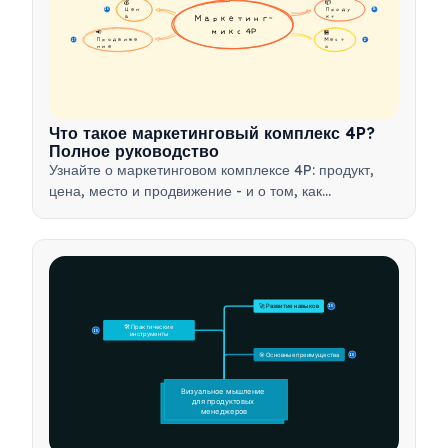
💰 
📦 
Цен
Проду
16
16
а
Маркетинг-
кт
микс 4P
📢 
🏪 
Продвиже
Мест
17
17
ние
о
Что такое маркетинговый комплекс 4P?
Полное руководство
Узнайте о маркетинговом комплексе 4P: продукт,
цена, место и продвижение - и о том, как
использовать этот стратегический инструмент для
разработки эффективных маркетинговых стратегий.
🚀 Развитие навыков
15
🛠️ Практические 
15
инструменты
🎯 Основные преимущества
15
Визуальное мышление 
для продуктовых 
менеджеров