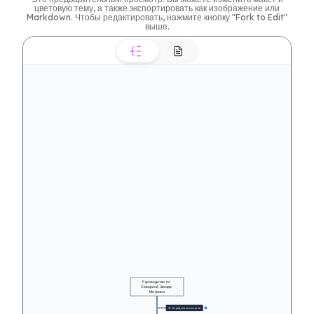
цветовую тему, а также экспортировать как изображение или
Markdown. Чтобы редактировать, нажмите кнопку "Fork to Edit"
выше.
Руководство по 
Северной Звезде 
Метрики
🎯 Определение и Цель
8