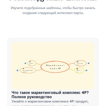
Изучите подобранные шаблоны, чтобы быстро начать
создание следующей интеллект-карты.
💰 
📦 
Цен
Проду
16
16
а
Маркетинг-
кт
микс 4P
📢 
🏪 
Продвиже
Мест
17
17
ние
о
Что такое маркетинговый комплекс 4P?
Полное руководство
Узнайте о маркетинговом комплексе 4P: продукт,