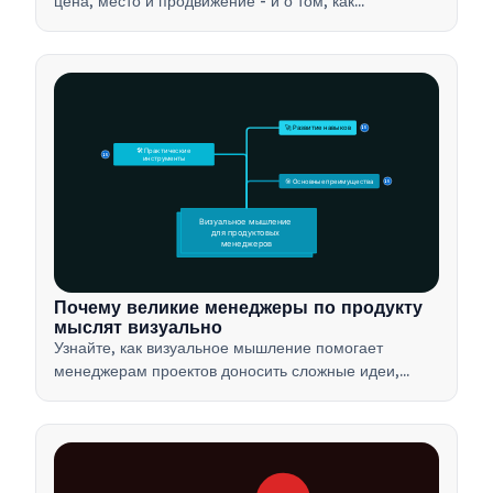
цена, место и продвижение - и о том, как
использовать этот стратегический инструмент для
разработки эффективных маркетинговых стратегий.
🚀 Развитие навыков
15
🛠️ Практические 
15
инструменты
🎯 Основные преимущества
15
Визуальное мышление 
для продуктовых 
менеджеров
Почему великие менеджеры по продукту
мыслят визуально
Узнайте, как визуальное мышление помогает
менеджерам проектов доносить сложные идеи,
принимать решения быстрее и согласовывать
интересы заинтересованных сторон с помощью
таких методов, как ментальные карты и продуктовые
деревья.