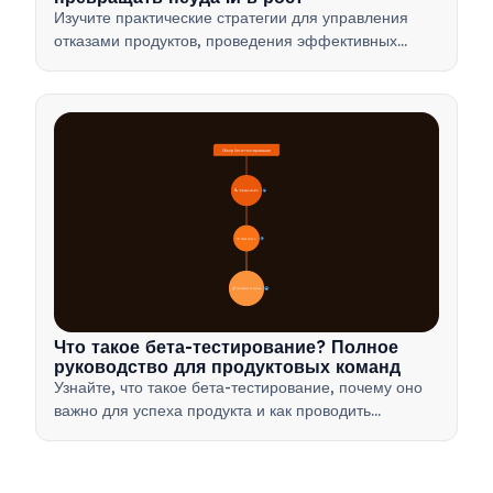
Изучите практические стратегии для управления
отказами продуктов, проведения эффективных
разборов полетов и превращения неудач в ценные
возможности для обучения вашей команды.
Обзор бета-тестирования
🔍 Определение
4
🎯 Важность
7
📋 Процесс и типы
20
Что такое бета-тестирование? Полное
руководство для продуктовых команд
Узнайте, что такое бета-тестирование, почему оно
важно для успеха продукта и как проводить
эффективные бета-тесты для проверки вашего
продукта перед запуском.