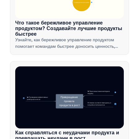
💡 Преимущества и инструменты
17
Что такое бережливое управление
продуктом? Создавайте лучшие продукты
быстрее
Узнайте, как бережливое управление продуктом
помогает командам быстрее доносить ценность,
минимизируя потери, используя обратную связь от
клиентов и фокусируясь на самом важном.
🔄 Переосмысление взгляда на 
4
неудачу
Превращение 
📊 Проведение эффективных 
7
разборов полетов
провала 
🎯 Анализ соответствия рынку и 
14
продукта в рост
потребностей клиентов
Как справляться с неудачами продукта и
превращать неудачи в рост