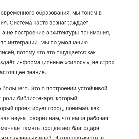
современного образования: мы тонем в
ия. Система часто вознаграждает
а не построение архитектуры понимания,
 по интеграции. Мы по умолчанию
исей, потому что это ощущается как
создаёт информационные «силосы», не строя
астоящее знание.
 большего. Это о построении устойчивой
т роли библиотекаря, который
торый проектирует город, понимая, как
ная наука говорит нам, что наша рабочая
еменная память процветает благодаря
ям связанных идей. Интеллект-карта, в