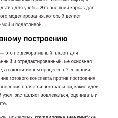
едство для учёбы. Это внешний каркас для
ного моделирования, который делает
имой и податливой.
ивному построению
 — это не декоративный плакат для
анный и отредактированный. Её основная
, а в когнитивном процессе её создания.
ние готового конспекта против построения
концепция является центральной, какие идеи
 узел, заставляет вовлекаться, оценивать и
те.
ьзу. Во-первых,
группировка (чанкинг)
: он