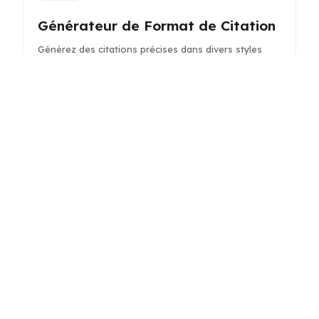
Générateur de Format de Citation
Générez des citations précises dans divers styles
pour un usage académique et professionnel,
économisant du temps et garantissant la conformité.
Générateur de Publications
Threads
Générez des publications captivantes et optimisées
pour Threads afin de renforcer votre présence sur
les réseaux sociaux et de vous connecter avec votre
audience.