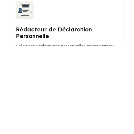
Rédacteur de Déclaration
Personnelle
Créez des déclarations personnelles convaincantes
pour vos candidatures avec l'aide de l'IA. Adaptez
votre récit pour mettre en avant vos forces et
objectifs.
Rédacteur de Légendes
Instagram
Générez des légendes captivantes pour vos
publications Instagram afin d'augmenter