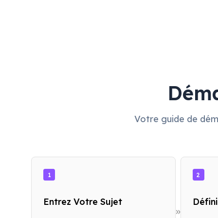
Déma
Votre guide de déma
1
2
Entrez Votre Sujet
Défin
»