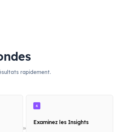
ondes
ésultats rapidement.
4
Examinez les Insights
»