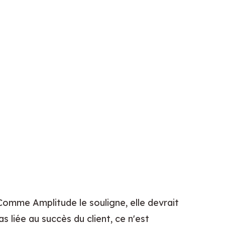
Votre Métrique Étoile du Nord doit refléter la valeur que les clients reçoivent de votre produit. Comme Amplitude le souligne, elle devrait 
s liée au succès du client, ce n'est 