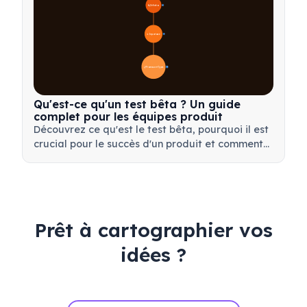
🔍 Définition
4
🎯 Importance
7
📋 Processus et Types
20
Qu'est-ce qu'un test bêta ? Un guide
complet pour les équipes produit
Découvrez ce qu'est le test bêta, pourquoi il est
crucial pour le succès d'un produit et comment
mener des tests bêta efficaces pour valider
votre produit avant son lancement.
Prêt à cartographier vos
idées ?