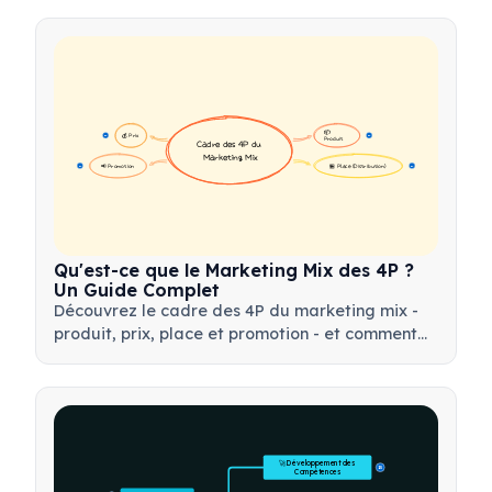
📦 
💰 Prix
16
16
Produit
Cadre des 4P du 
Marketing Mix
📢 Promotion
🏪 Place (Distribution)
17
17
Qu'est-ce que le Marketing Mix des 4P ?
Un Guide Complet
Découvrez le cadre des 4P du marketing mix -
produit, prix, place et promotion - et comment
utiliser cet outil stratégique pour élaborer des
stratégies marketing efficaces.
🚀 Développement des 
15
Compétences