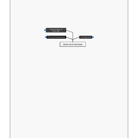
💡 Mise en Œuvre et 
12
Avantages
🎯 Principes Fondamentaux
🔧 Pratiques Clés
15
17
Gestion de Produit Agile