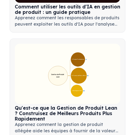
Comment utiliser les outils d'IA en gestion
de produit : un guide pratique
Apprenez comment les responsables de produits
peuvent exploiter les outils d'IA pour l'analyse
de données, l'automatisation et la prise de
décision afin de rationaliser les flux de travail et
de stimuler l'innovation produit.
🎯 Principes Fondamentaux
9
Gestion de Produit 
🛠️ Processus de Mise en Œuvre
12
Lean
💡 Avantages et Outils
17
Qu'est-ce que la Gestion de Produit Lean
? Construisez de Meilleurs Produits Plus
Rapidement
Apprenez comment la gestion de produit
allégée aide les équipes à fournir de la valeur