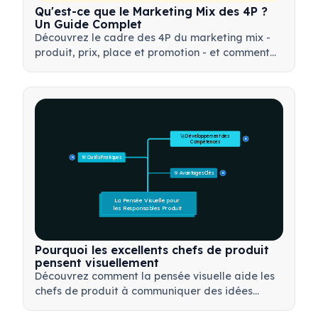
Qu'est-ce que le Marketing Mix des 4P ?
Un Guide Complet
Découvrez le cadre des 4P du marketing mix -
produit, prix, place et promotion - et comment
utiliser cet outil stratégique pour élaborer des
stratégies marketing efficaces.
🚀 Développement des 
15
Compétences
🛠️ Outils Pratiques
15
🎯 Avantages Clés
15
La Pensée Visuelle pour 
les Responsables Produit
Pourquoi les excellents chefs de produit
pensent visuellement
Découvrez comment la pensée visuelle aide les
chefs de produit à communiquer des idées
complexes, à prendre des décisions plus