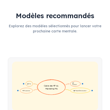
Modèles recommandés
Explorez des modèles sélectionnés pour lancer votre
prochaine carte mentale.
📦 
💰 Prix
16
16
Produit
Cadre des 4P du 
Marketing Mix
📢 Promotion
🏪 Place (Distribution)
17
17