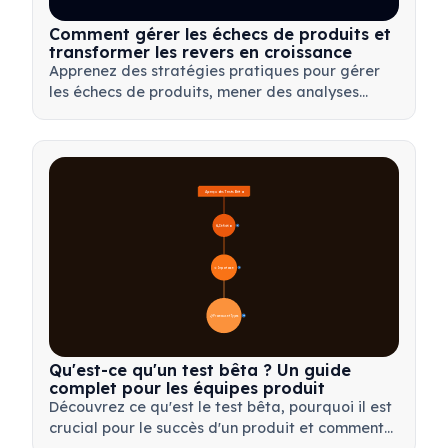
Comment gérer les échecs de produits et
transformer les revers en croissance
Apprenez des stratégies pratiques pour gérer
les échecs de produits, mener des analyses
post-mortem efficaces et transformer les revers
en opportunités d'apprentissage précieuses
pour votre équipe.
Aperçu des Tests Bêta
🔍 Définition
4
🎯 Importance
7
📋 Processus et Types
20
Qu'est-ce qu'un test bêta ? Un guide
complet pour les équipes produit
Découvrez ce qu'est le test bêta, pourquoi il est
crucial pour le succès d'un produit et comment