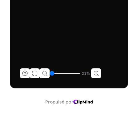
21
%
Propulsé par