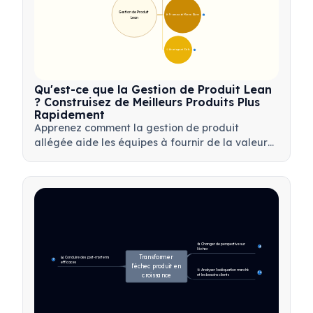
Gestion de Produit 
🛠️ Processus de Mise en Œuvre
12
Lean
💡 Avantages et Outils
17
Qu'est-ce que la Gestion de Produit Lean
? Construisez de Meilleurs Produits Plus
Rapidement
Apprenez comment la gestion de produit
allégée aide les équipes à fournir de la valeur
plus rapidement en minimisant le gaspillage, en
utilisant les retours clients et en se concentrant
sur l'essentiel.
🔄 Changer de perspective sur 
4
l'échec
Transformer 
📊 Conduire des post-mortems 
7
efficaces
l'échec produit en 
🎯 Analyser l'adéquation marché 
14
croissance
et les besoins clients