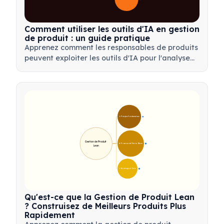
Comment utiliser les outils d'IA en gestion
de produit : un guide pratique
Apprenez comment les responsables de produits
peuvent exploiter les outils d'IA pour l'analyse
de données, l'automatisation et la prise de
décision afin de rationaliser les flux de travail et
de stimuler l'innovation produit.
🎯 Principes Fondamentaux
9
Gestion de Produit 
🛠️ Processus de Mise en Œuvre
12
Lean
💡 Avantages et Outils
17
Qu'est-ce que la Gestion de Produit Lean
? Construisez de Meilleurs Produits Plus
Rapidement