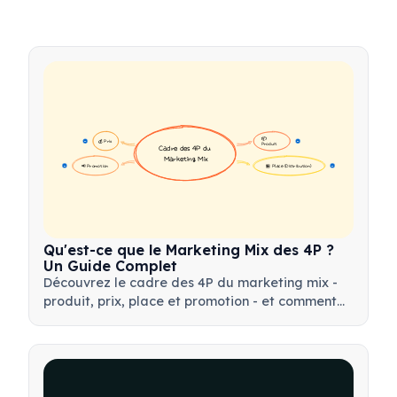
📦 
💰 Prix
16
16
Produit
Cadre des 4P du 
Marketing Mix
📢 Promotion
🏪 Place (Distribution)
17
17
Qu'est-ce que le Marketing Mix des 4P ?
Un Guide Complet
Découvrez le cadre des 4P du marketing mix -
produit, prix, place et promotion - et comment
utiliser cet outil stratégique pour élaborer des
stratégies marketing efficaces.