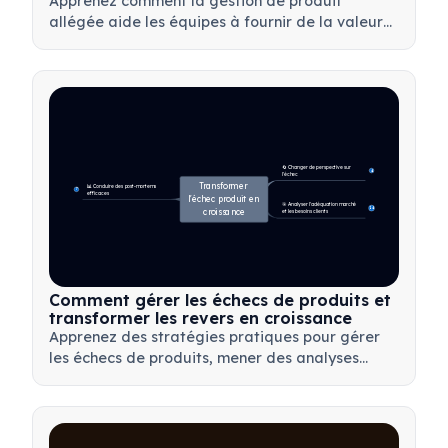
Apprenez comment la gestion de produit
allégée aide les équipes à fournir de la valeur
plus rapidement en minimisant le gaspillage, en
utilisant les retours clients et en se concentrant
sur l'essentiel.
🔄 Changer de perspective sur 
4
l'échec
Transformer 
📊 Conduire des post-mortems 
7
efficaces
l'échec produit en 
🎯 Analyser l'adéquation marché 
14
croissance
et les besoins clients
Comment gérer les échecs de produits et
transformer les revers en croissance
Apprenez des stratégies pratiques pour gérer
les échecs de produits, mener des analyses
post-mortem efficaces et transformer les revers
en opportunités d'apprentissage précieuses
pour votre équipe.