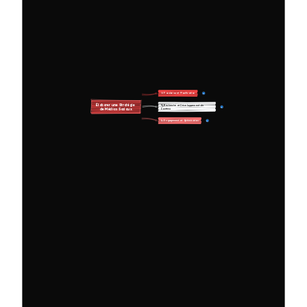
🎯 Fondation et Planification
11
Élaborer une Stratégie 
🔍 Recherche et Développement de 
10
Contenu
de Médias Sociaux
📈 Engagement et Optimisation
10