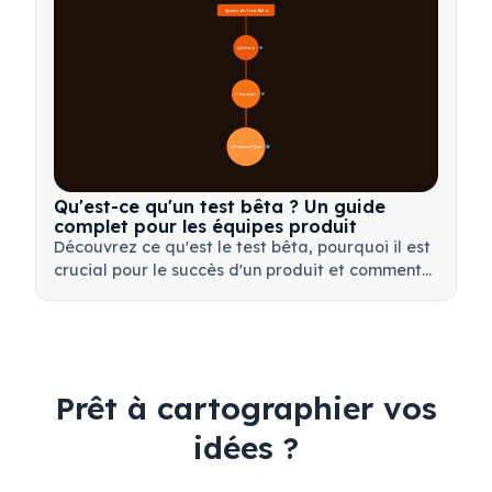
Aperçu des Tests Bêta
🔍 Définition
4
🎯 Importance
7
📋 Processus et Types
20
Qu'est-ce qu'un test bêta ? Un guide
complet pour les équipes produit
Découvrez ce qu'est le test bêta, pourquoi il est
crucial pour le succès d'un produit et comment
mener des tests bêta efficaces pour valider
votre produit avant son lancement.
Prêt à cartographier vos
idées ?