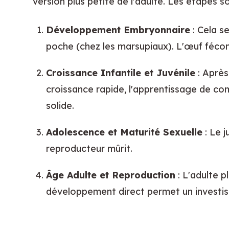
version plus petite de l'adulte. Les étapes s
Développement Embryonnaire
 : Cela s
poche (chez les marsupiaux). L'œuf féco
Croissance Infantile et Juvénile
 : Aprè
croissance rapide, l'apprentissage de com
solide.
Adolescence et Maturité Sexuelle
 : Le 
reproducteur mûrit.
Âge Adulte et Reproduction
 : L'adulte 
développement direct permet un investis