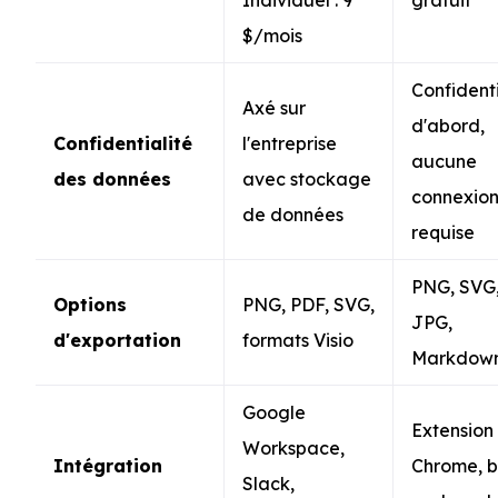
$/mois
Confidenti
Axé sur
d'abord,
Confidentialité
l'entreprise
aucune
des données
avec stockage
connexio
de données
requise
PNG, SVG
Options
PNG, PDF, SVG,
JPG,
d'exportation
formats Visio
Markdow
Google
Extension
Workspace,
Intégration
Chrome, 
Slack,