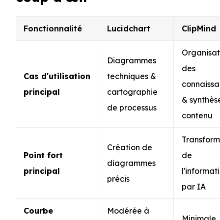
Fonctionnalité
Lucidchart
ClipMind
Organisat
Diagrammes
des
Cas d'utilisation
techniques &
connaissa
principal
cartographie
& synthès
de processus
contenu
Transform
Création de
Point fort
de
diagrammes
principal
l'informat
précis
par IA
Courbe
Modérée à
Minimale