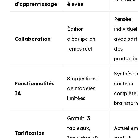
d'apprentissage
élevée
Pensée
Édition
individuel
Collaboration
d'équipe en
avec par
temps réel
des
productio
Synthèse 
Suggestions
Fonctionnalités
contenu
de modèles
IA
complète
limitées
brainstor
Gratuit : 3
tableaux,
Actuellem
Tarification
Individuel : 9
gratuit