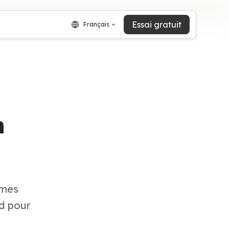
Essai gratuit
Français
n
èmes
nd pour