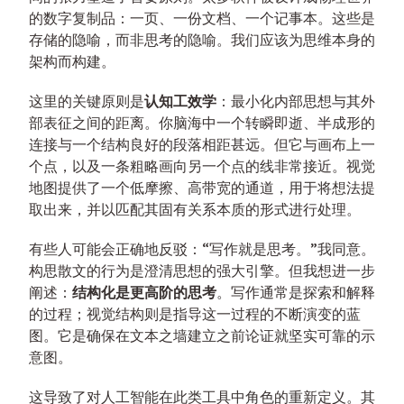
的数字复制品：一页、一份文档、一个记事本。这些是
存储的隐喻，而非思考的隐喻。我们应该为思维本身的
架构而构建。
这里的关键原则是
认知工效学
：最小化内部思想与其外
部表征之间的距离。你脑海中一个转瞬即逝、半成形的
连接与一个结构良好的段落相距甚远。但它与画布上一
个点，以及一条粗略画向另一个点的线非常接近。视觉
地图提供了一个低摩擦、高带宽的通道，用于将想法提
取出来，并以匹配其固有关系本质的形式进行处理。
有些人可能会正确地反驳：“写作就是思考。”我同意。
构思散文的行为是澄清思想的强大引擎。但我想进一步
阐述：
结构化是更高阶的思考
。写作通常是探索和解释
的过程；视觉结构则是指导这一过程的不断演变的蓝
图。它是确保在文本之墙建立之前论证就坚实可靠的示
意图。
这导致了对人工智能在此类工具中角色的重新定义。其