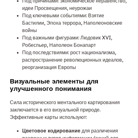
Под причинами: экономическое неравенство,
идеи Просвещения, неурожаи
Под ключевыми событиями: Взятие
Бастилии, Эпоха террора, Наполеоновские
войны
Под важными фигурами: Людовик XVI,
Робеспьер, Наполеон Бонапарт
Под последствиями: рост национализма,
распространение революционных идеалов,
реорганизация Европы
Визуальные элементы для
улучшенного понимания
Сила исторического ментального картирования
заключается в его визуальной природе.
Эффективные карты используют:
Цветовое кодирование
для различения
различных типов информации (синий для