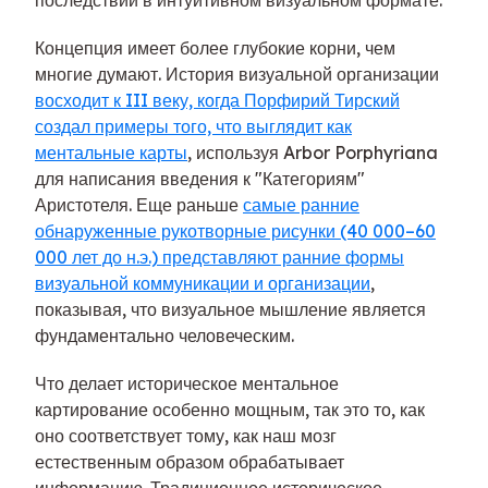
Концепция имеет более глубокие корни, чем
многие думают. История визуальной организации
восходит к III веку, когда Порфирий Тирский
создал примеры того, что выглядит как
ментальные карты
, используя Arbor Porphyriana
для написания введения к "Категориям"
Аристотеля. Еще раньше
самые ранние
обнаруженные рукотворные рисунки (40 000–60
000 лет до н.э.) представляют ранние формы
визуальной коммуникации и организации
,
показывая, что визуальное мышление является
фундаментально человеческим.
Что делает историческое ментальное
картирование особенно мощным, так это то, как
оно соответствует тому, как наш мозг
естественным образом обрабатывает
информацию. Традиционное историческое